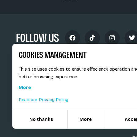
FOLLOW US
COOKIES MANAGEMENT
This site uses cookies to ensure effeciency operation an
better browsing experience.
Siège social du SiMS & des E
More
6, route provinciale - BP 25
73201 Albertville Cedex
Read our Privacy Policy
France
No thanks
More
Acce