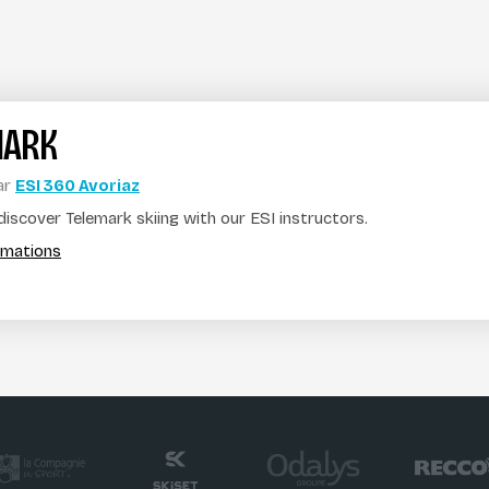
MARK
ar
ESI 360 Avoriaz
iscover Telemark skiing with our ESI instructors.
ormations