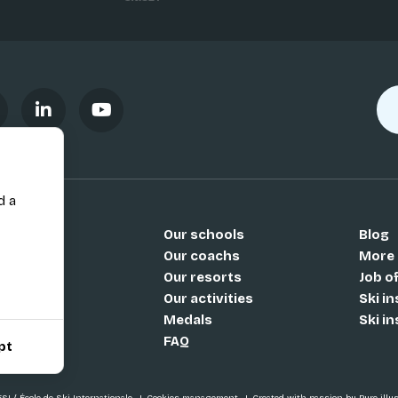
d a
Our schools
Blog
Si
Our coachs
More
Our resorts
Job o
Our activities
Ski i
Medals
Ski i
FAQ
pt