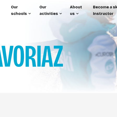
Our
Our
About
Become a sk
schools
activities
us
Instructor
AVORIAZ