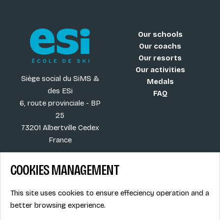
Our schools
Our coachs
Our resorts
Our activities
Siège social du SiMS &
Medals
des ESi
FAQ
6, route provinciale - BP
25
73201 Albertville Cedex
France
COOKIES MANAGEMENT
Blog
Term of sales
This site uses cookies to ensure effeciency operation and a
More
Legal info
better browsing experience.
Job offers
Privacy Policy