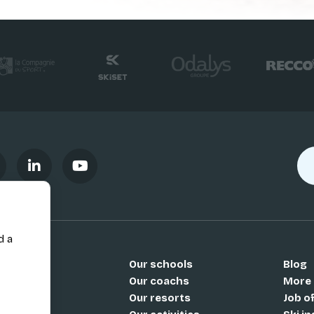
d a
Our schools
Blog
Si
Our coachs
More
Our resorts
Job o