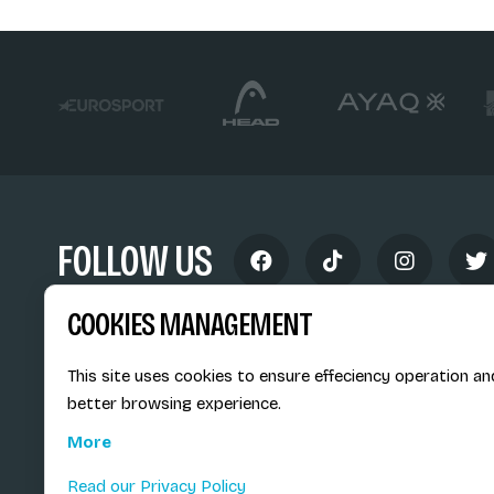
FOLLOW US
COOKIES MANAGEMENT
This site uses cookies to ensure effeciency operation an
better browsing experience.
Siège social du SiMS & des E
More
6, route provinciale - BP 25
73201 Albertville Cedex
Read our Privacy Policy