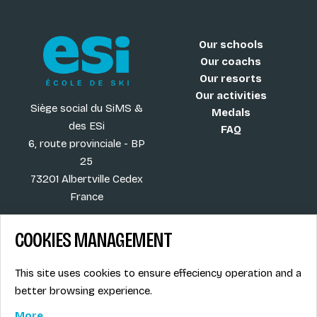
Our schools
Our coachs
Our resorts
Our activities
Siège social du SiMS &
Medals
des ESi
FAQ
6, route provinciale - BP
25
73201 Albertville Cedex
France
COOKIES MANAGEMENT
Blog
Term of sales
This site uses cookies to ensure effeciency operation and a
More
Legal info
better browsing experience.
Job offers
Privacy Policy
Ski instructors union
More