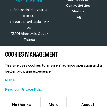
Our activities
Siège social du SiMS &
Medals
des ESi
FAQ
6, route provinciale - BP
25
73201 Albertville Cedex
France
COOKIES MANAGEMENT
Blog
Term of sales
This site uses cookies to ensure effeciency operation and a
More
Legal info
better browsing experience.
Job offers
Privacy Policy
Ski instructors union
More
Ski instructor access
Read our Privacy Policy
© ESI / École de Ski Internationale
Cookies management
No thanks
More
Accept