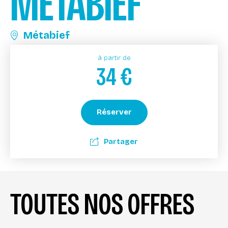
MÉTABIEF
Métabief
à partir de
34
€
Réserver
Partager
TOUTES NOS OFFRES