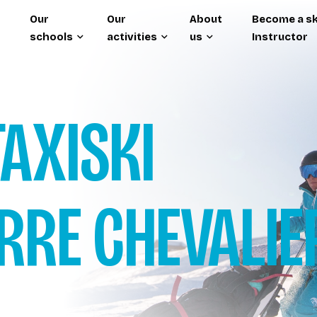
Our
Our
About
Become a sk
schools
activities
us
Instructor
TAXISKI
RRE CHEVALIE