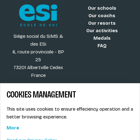
Our schools
Our coachs
Our resorts
Our activities
Siège social du SiMS &
Medals
des ESi
FAQ
6, route provinciale - BP
25
73201 Albertville Cedex
France
COOKIES MANAGEMENT
Blog
Term of sales
This site uses cookies to ensure effeciency operation and a
More
Legal info
better browsing experience.
Job offers
Privacy Policy
Ski instructors union
More
Ski instructor access