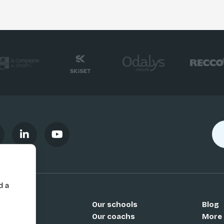
d a
Our schools
Blog
Si
Our coachs
More