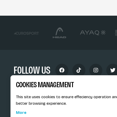
FOLLOW US
COOKIES MANAGEMENT
This site uses cookies to ensure effeciency operation an
better browsing experience.
Siège social du SiMS & des E
More
6, route provinciale - BP 25