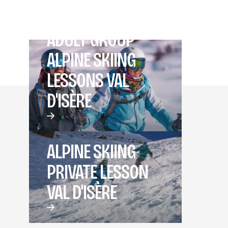
ADULT GROUP
ALPINE SKIING
LESSONS VAL
D'ISÈRE
ALPINE SKIING
PRIVATE LESSON
VAL D'ISÈRE