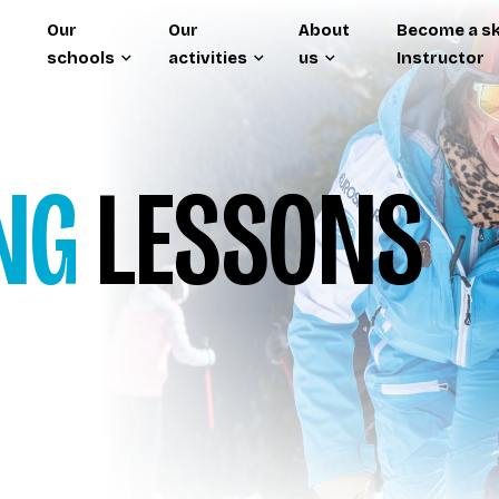
Our
Our
About
Become a sk
schools
activities
us
Instructor
NG
LESSONS