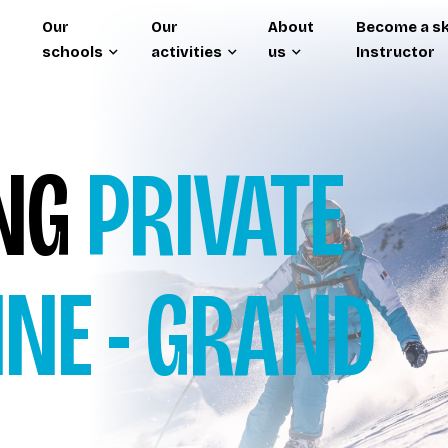
Our
Our
About
Become a sk
schools
activities
us
Instructor
ING
PRIVATE
INE - GRAND