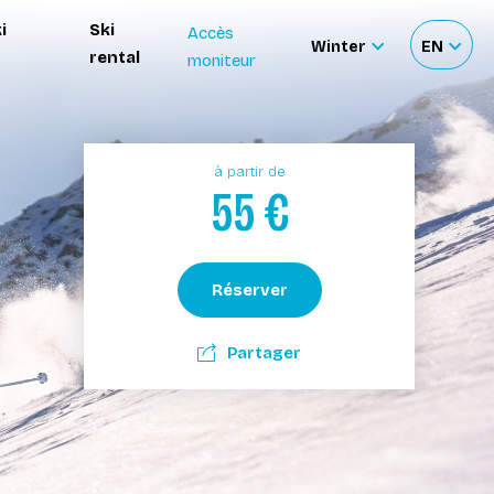
i
Ski
Accès
Winter
EN
rental
moniteur
Sélectionnez
Sélecti
le
votre
site
langue
à partir de
55
€
Réserver
Partager