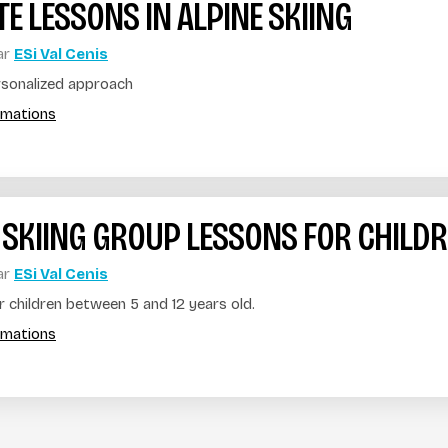
TE LESSONS IN ALPINE SKIING
ar
ESi Val Cenis
sonalized approach
ormations
 SKIING GROUP LESSONS FOR CHILD
ar
ESi Val Cenis
 children between 5 and 12 years old.
ormations