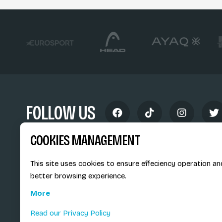
FOLLOW US
COOKIES MANAGEMENT
This site uses cookies to ensure effeciency operation an
better browsing experience.
Siège social du SiMS & des E
More
6, route provinciale - BP 25
73201 Albertville Cedex
Read our Privacy Policy