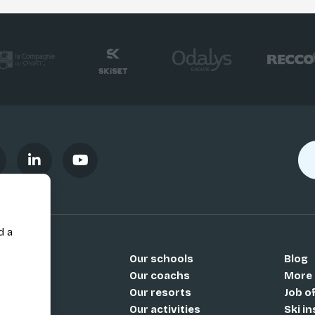
d a
Our schools
Blog
Si
Our coachs
More
Our resorts
Job o
Our activities
Ski i