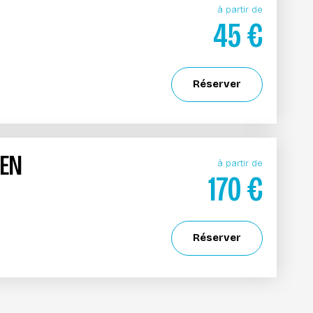
à partir de
45
€
Réserver
REN
à partir de
170
€
Réserver