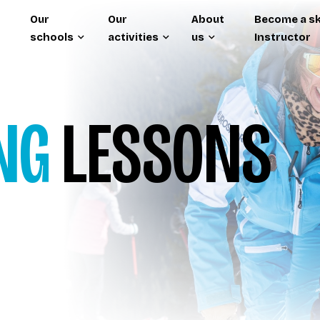
Our
Our
About
Become a sk
schools
activities
us
Instructor
NG
LESSONS