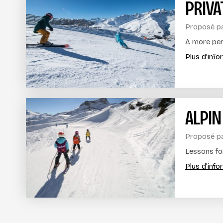
PRIVA
Proposé p
A more per
Plus d'inf
ALPIN
Proposé p
Lessons for
Plus d'inf