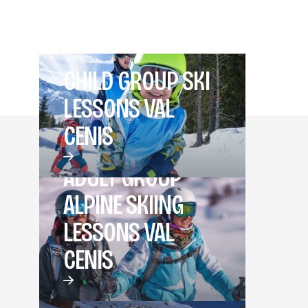
CHILD GROUP SKI
LESSONS VAL
CENIS
ADULT GROUP
ALPINE SKIING
LESSONS VAL
CENIS