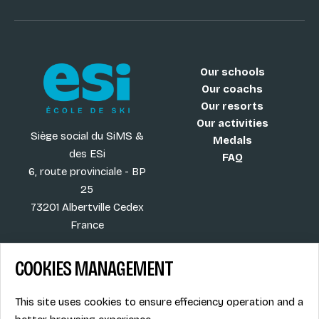
Our schools
Our coachs
Our resorts
Our activities
Siège social du SiMS &
Medals
des ESi
FAQ
6, route provinciale - BP
25
73201 Albertville Cedex
France
COOKIES MANAGEMENT
Blog
Term of sales
This site uses cookies to ensure effeciency operation and a
More
Legal info