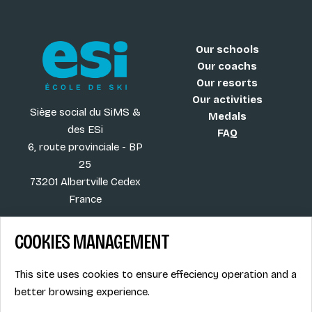
Our schools
Our coachs
Our resorts
Our activities
Siège social du SiMS &
Medals
des ESi
FAQ
6, route provinciale - BP
25
73201 Albertville Cedex
France
COOKIES MANAGEMENT
Blog
Term of sales
This site uses cookies to ensure effeciency operation and a
More
Legal info
better browsing experience.
Job offers
Privacy Policy