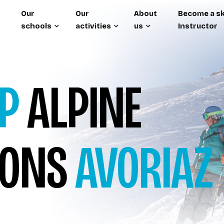
Our
Our
About
Become a sk
schools
activities
us
Instructor
P
ALPINE
SONS
AVORIAZ