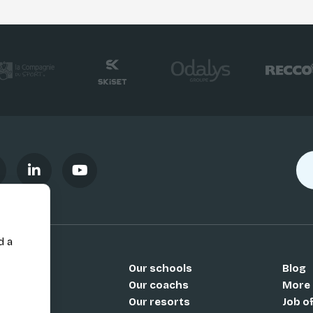
d a
Our schools
Blog
Si
Our coachs
More
Our resorts
Job o