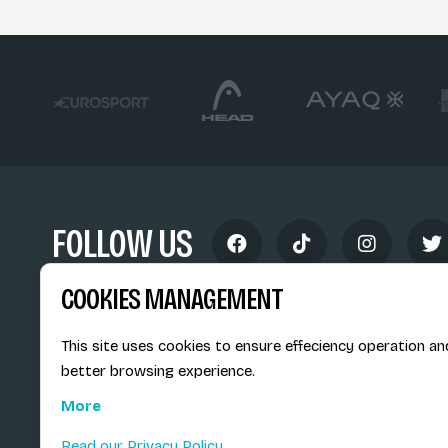
FOLLOW US
COOKIES MANAGEMENT
This site uses cookies to ensure effeciency operation an
better browsing experience.
Siège social du SiMS & des E
More
6, route provinciale - BP 25
73201 Albertville Cedex
Read our Privacy Policy