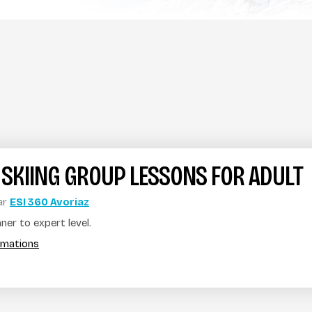
 SKIING GROUP LESSONS FOR ADULT
ar
ESI 360 Avoriaz
er to expert level.
ormations