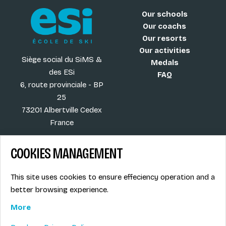
Our schools
Our coachs
Our resorts
Our activities
Siège social du SiMS &
Medals
des ESi
FAQ
6, route provinciale - BP
25
73201 Albertville Cedex
France
COOKIES MANAGEMENT
Blog
Term of sales
This site uses cookies to ensure effeciency operation and a
More
Legal info
better browsing experience.
Job offers
Privacy Policy
Ski instructors union
More
Ski instructor access