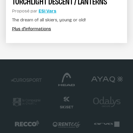
TORCHLIGHT DESCENT / LANTERNS
Proposé par
ESI Vars
The dream of all skiers, young or old!
Plus d'informations