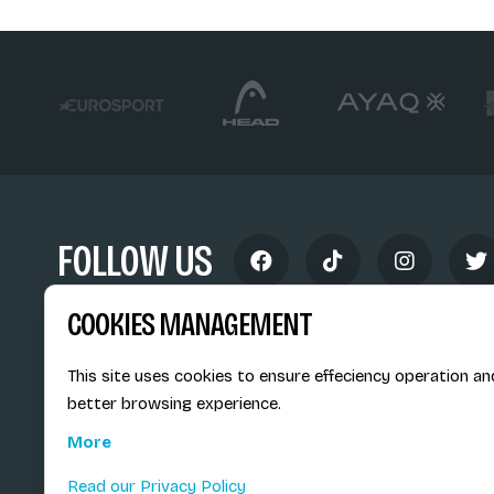
FOLLOW US
COOKIES MANAGEMENT
This site uses cookies to ensure effeciency operation an
better browsing experience.
Siège social du SiMS & des E
More
6, route provinciale - BP 25
73201 Albertville Cedex
Read our Privacy Policy