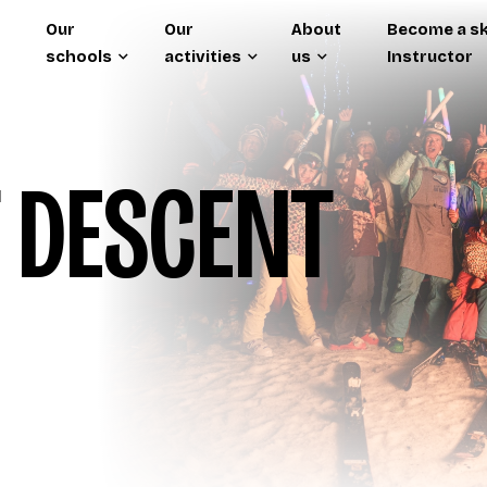
Our
Our
About
Become a sk
schools
activities
us
Instructor
 DESCENT