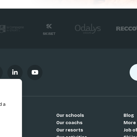
d a
Our schools
Blog
Si
Our coachs
More
Our resorts
Job o