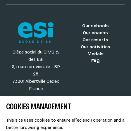
Our schools
Our coachs
Our resorts
Our activities
Siège social du SiMS &
Medals
des ESi
FAQ
6, route provinciale - BP
25
73201 Albertville Cedex
France
COOKIES MANAGEMENT
Blog
Term of sales
This site uses cookies to ensure effeciency operation and a
More
Legal info
better browsing experience.
Job offers
Privacy Policy