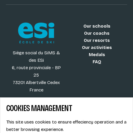
Our schools
Our coachs
Our resorts
Our activities
Siège social du SiMS &
Medals
des ESi
FAQ
6, route provinciale - BP
25
73201 Albertville Cedex
France
COOKIES MANAGEMENT
Blog
Term of sales
This site uses cookies to ensure effeciency operation and a
More
Legal info
better browsing experience.
Job offers
Privacy Policy