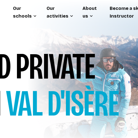
Our
Our
About
Become a sk
schools
activities
us
Instructor
 PRIVATE
I
VAL D'ISÈRE