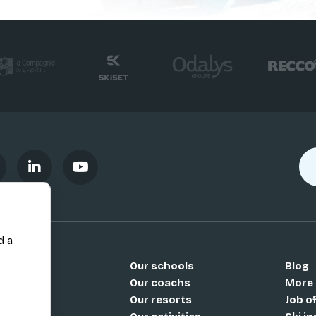
d a
Our schools
Blog
Si
Our coachs
More
Our resorts
Job o