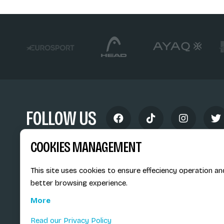
FOLLOW US
COOKIES MANAGEMENT
This site uses cookies to ensure effeciency operation an
better browsing experience.
Siège social du SiMS & des E
More
6, route provinciale - BP 25
73201 Albertville Cedex
Read our Privacy Policy