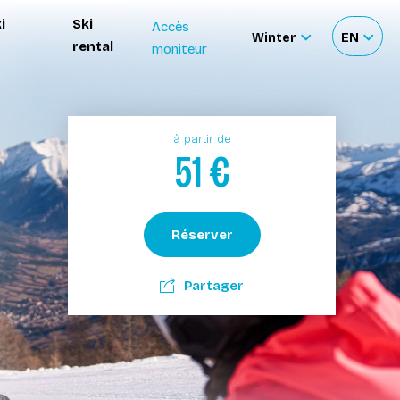
i
Ski
Accès
Winter
EN
rental
moniteur
Sélectionnez
Sélecti
le
votre
site
langue
à partir de
51
€
Réserver
Partager