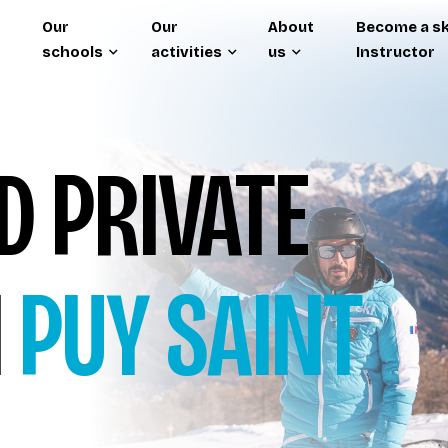
Our
Our
About
Become a sk
schools
activities
us
Instructor
 PRIVATE
I
PUY SAINT