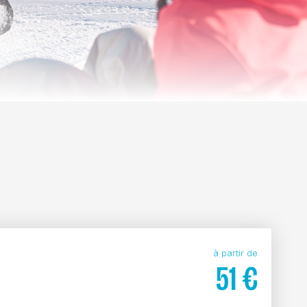
à partir de
51
€