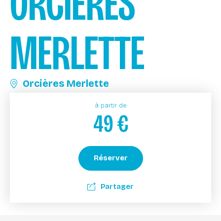
ORCIÈRES
MERLETTE
Orcières Merlette
à partir de
49
€
Réserver
Partager