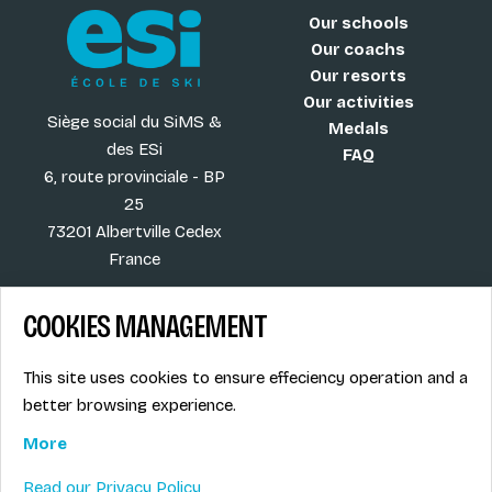
Our schools
Our coachs
Our resorts
Our activities
Siège social du SiMS &
Medals
des ESi
FAQ
6, route provinciale - BP
25
73201 Albertville Cedex
France
COOKIES MANAGEMENT
Blog
Term of sales
This site uses cookies to ensure effeciency operation and a
More
Legal info
better browsing experience.
Job offers
Privacy Policy
Ski instructors union
More
Ski instructor access
Read our Privacy Policy