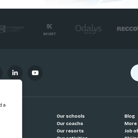
d a
Our schools
Blog
Si
Our coachs
More
Our resorts
Job o