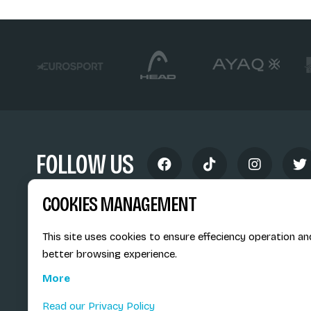
FOLLOW US
COOKIES MANAGEMENT
This site uses cookies to ensure effeciency operation an
better browsing experience.
Siège social du SiMS & des E
More
6, route provinciale - BP 25
73201 Albertville Cedex
Read our Privacy Policy