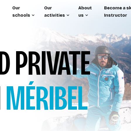
Our
Our
About
Become a sk
schools
activities
us
Instructor
 PRIVATE
I
MÉRIBEL