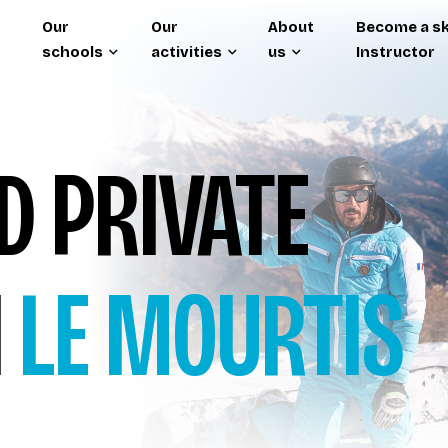
Our
Our
About
Become a sk
schools
activities
us
Instructor
 PRIVATE
I
LE MOURTIS