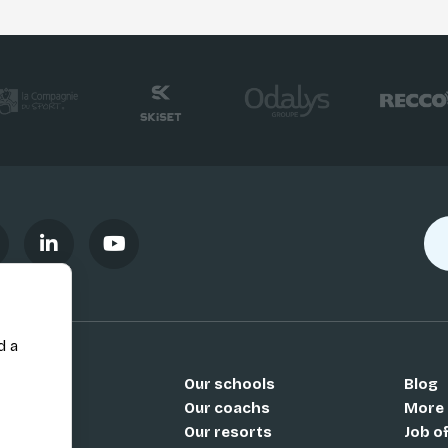
d a
Our schools
Blog
Si
Our coachs
More
Our resorts
Job o