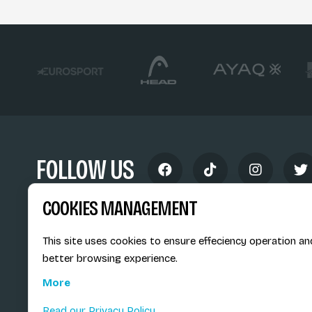
FOLLOW US
COOKIES MANAGEMENT
This site uses cookies to ensure effeciency operation an
better browsing experience.
Siège social du SiMS & des E
More
6, route provinciale - BP 25
73201 Albertville Cedex
Read our Privacy Policy