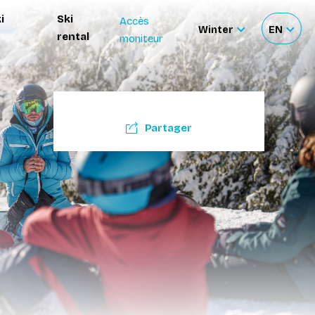
i
Ski
Accès
Winter
EN
rental
moniteur
Sélectionnez
Sélecti
le
votre
site
langue
Partager