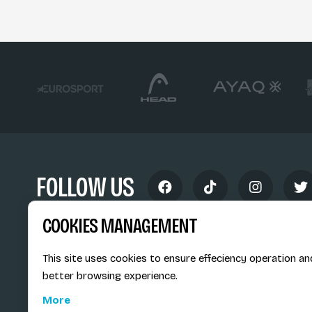
FOLLOW US
COOKIES MANAGEMENT
This site uses cookies to ensure effeciency operation an
better browsing experience.
Siège social du SiMS & des E
More
6, route provinciale - BP 25