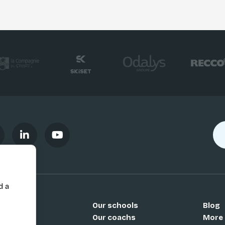
d a
Our schools
Blog
Si
Our coachs
More