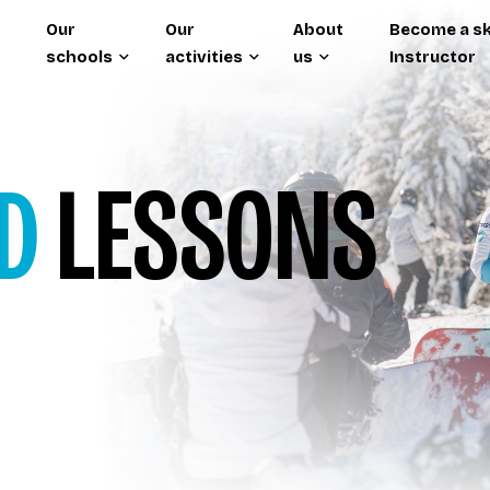
Our
Our
About
Become a sk
schools
activities
us
Instructor
D
LESSONS