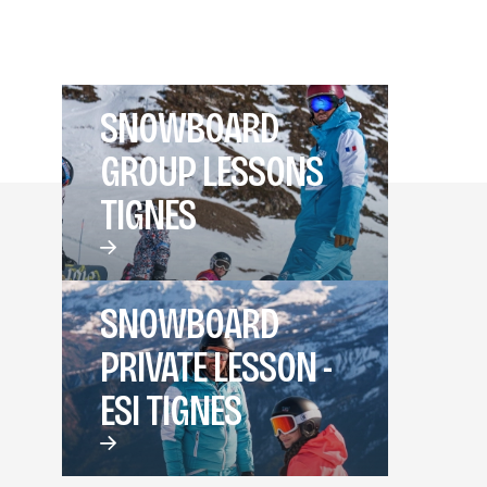
SNOWBOARD
GROUP LESSONS
TIGNES
SNOWBOARD
PRIVATE LESSON -
ESI TIGNES