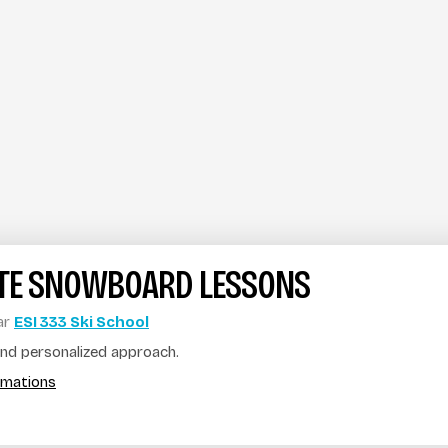
ATE SNOWBOARD LESSONS
ar
ESI 333 Ski School
 and personalized approach.
ormations