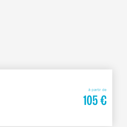
à partir de
105
€