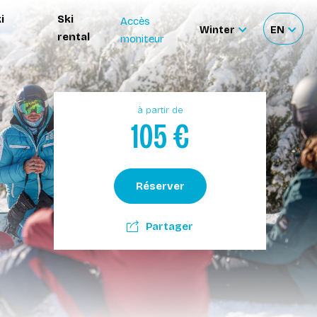
i
Ski
Accès
Winter
EN
rental
moniteur
Sélectionnez
Sélecti
le
votre
site
langue
à partir de
105
€
Réserver
Partager