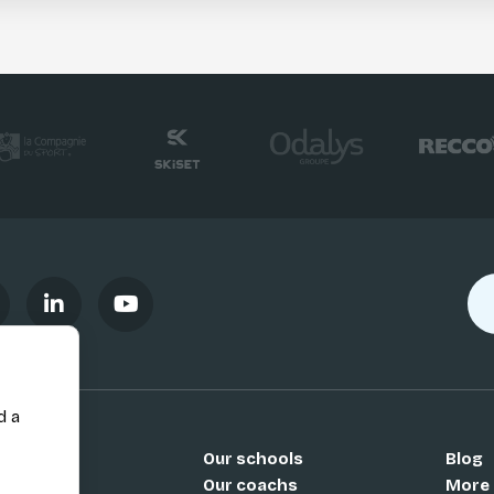
d a
Our schools
Blog
Si
Our coachs
More