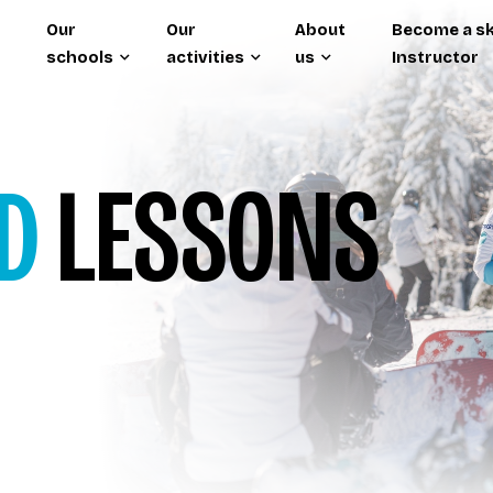
Our
Our
About
Become a sk
schools
activities
us
Instructor
D
LESSONS