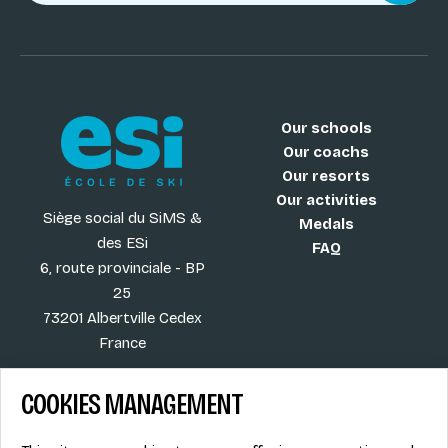
Our schools
Our coachs
Our resorts
Our activities
Siège social du SiMS &
Medals
des ESi
FAQ
6, route provinciale - BP
25
73201 Albertville Cedex
France
COOKIES MANAGEMENT
Blog
Term of sales