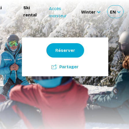
i
Ski
Accès
Winter
EN
rental
moniteur
Sélectionnez
Sélecti
le
votre
site
langue
Réserver
Partager