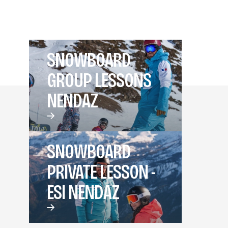
SNOWBOARD
GROUP LESSONS
NENDAZ
SNOWBOARD
PRIVATE LESSON -
ESI NENDAZ