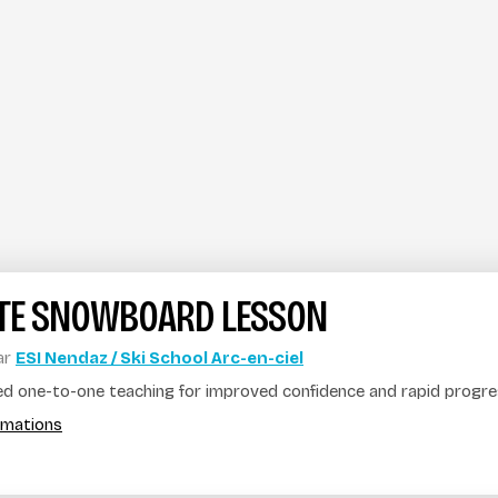
ATE SNOWBOARD LESSON
ar
ESI Nendaz / Ski School Arc-en-ciel
ed one-to-one teaching for improved confidence and rapid progr
ormations