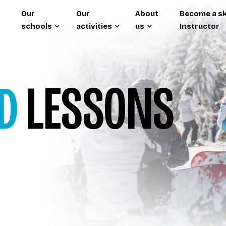
Our
Our
About
Become a sk
schools
activities
us
Instructor
D
LESSONS