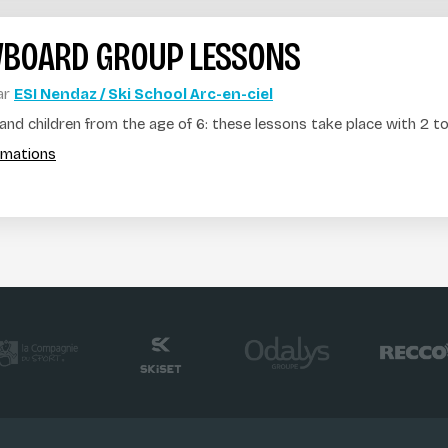
BOARD GROUP LESSONS
ar
ESI Nendaz / Ski School Arc-en-ciel
and children from the age of 6: these lessons take place with 2 to
ormations