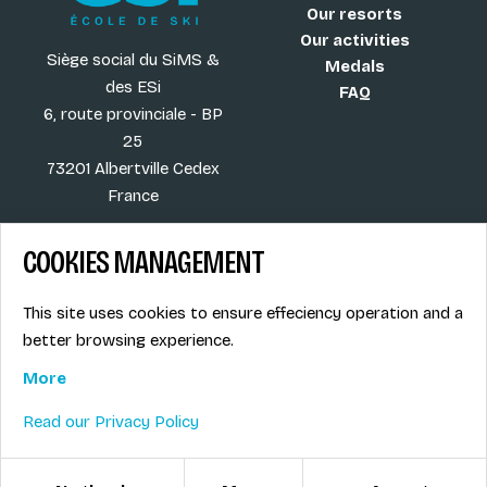
Our resorts
Our activities
Siège social du SiMS &
Medals
des ESi
FAQ
6, route provinciale - BP
25
73201 Albertville Cedex
France
COOKIES MANAGEMENT
Blog
Term of sales
This site uses cookies to ensure effeciency operation and a
More
Legal info
better browsing experience.
Job offers
Privacy Policy
Ski instructors union
More
Ski instructor access
Read our Privacy Policy
© ESI / École de Ski Internationale
Cookies management