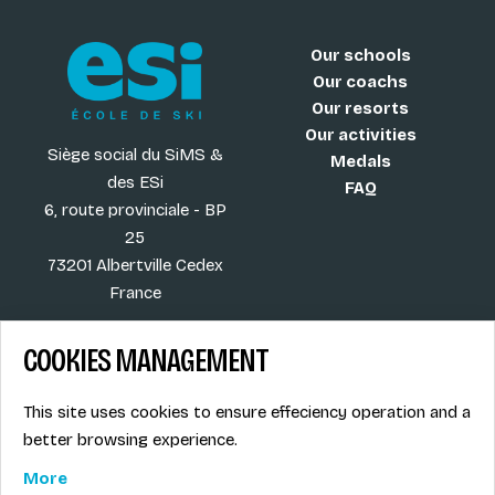
Our schools
Our coachs
Our resorts
Our activities
Siège social du SiMS &
Medals
des ESi
FAQ
6, route provinciale - BP
25
73201 Albertville Cedex
France
COOKIES MANAGEMENT
Blog
Term of sales
This site uses cookies to ensure effeciency operation and a
More
Legal info
better browsing experience.
Job offers
Privacy Policy
Ski instructors union
More