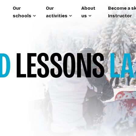
Our
Our
About
Become a sk
schools
activities
us
Instructor
D
LESSONS
LA