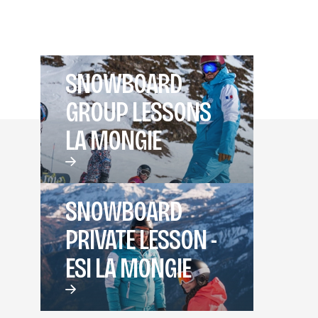
SNOWBOARD
GROUP LESSONS
LA MONGIE
SNOWBOARD
PRIVATE LESSON -
ESI LA MONGIE