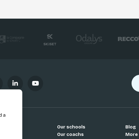
d a
Our schools
Blog
Si
Our coachs
More