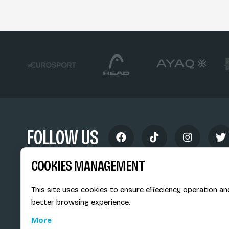
FOLLOW US
COOKIES MANAGEMENT
This site uses cookies to ensure effeciency operation an
better browsing experience.
Siège social du SiMS & des E
More
6, route provinciale - BP 25