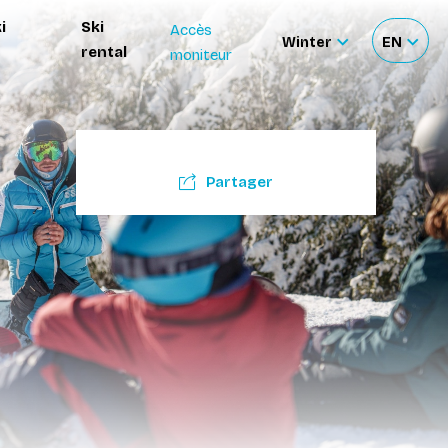
i
Ski
Accès
Winter
EN
rental
moniteur
Sélectionnez
Sélecti
le
votre
site
langue
Partager