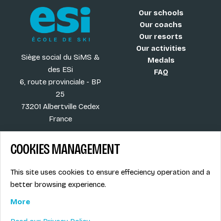
Our schools
Our coachs
Our resorts
Our activities
Siège social du SiMS &
Medals
des ESi
FAQ
6, route provinciale - BP
25
73201 Albertville Cedex
France
COOKIES MANAGEMENT
Blog
Term of sales
This site uses cookies to ensure effeciency operation and a
More
Legal info
better browsing experience.
Job offers
Privacy Policy
Ski instructors union
More
Ski instructor access