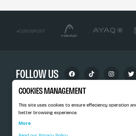
FOLLOW US
COOKIES MANAGEMENT
This site uses cookies to ensure effeciency operation an
better browsing experience.
Siège social du SiMS & des E
More
6, route provinciale - BP 25
73201 Albertville Cedex
Read our Privacy Policy