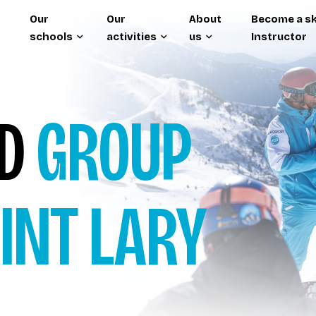
Our
Our
About
Become a sk
schools
activities
us
Instructor
RD
GROUP
INT LARY