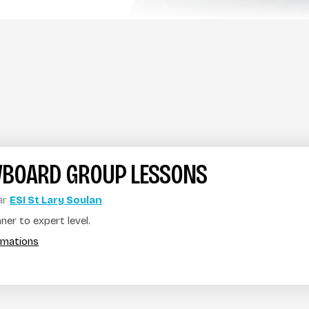
BOARD GROUP LESSONS
ar
ESI St Lary Soulan
er to expert level.
ormations