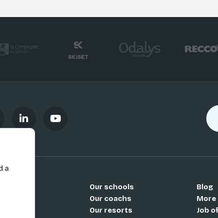
d a
Our schools
Blog
Si
Our coachs
More
Our resorts
Job o