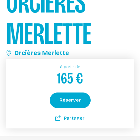
ORCIÈRES
MERLETTE
Orcières Merlette
à partir de
165
€
Réserver
Partager