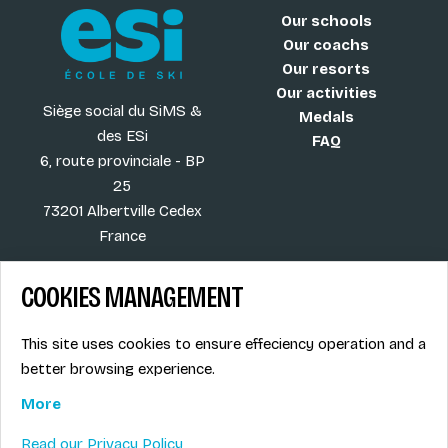
Our schools
Our coachs
Our resorts
Our activities
Siège social du SiMS &
Medals
des ESi
FAQ
6, route provinciale - BP
25
73201 Albertville Cedex
France
COOKIES MANAGEMENT
Blog
Term of sales
This site uses cookies to ensure effeciency operation and a
More
Legal info
better browsing experience.
Job offers
Privacy Policy
Ski instructors union
More
Ski instructor access
Read our Privacy Policy