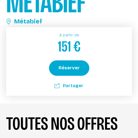
MÉTABIEF
Métabief
à partir de
151
€
Réserver
Partager
TOUTES NOS OFFRES