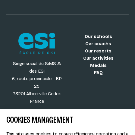
Our schools
Our coachs
Our resorts
Our activities
Siège social du SiMS &
Medals
des ESi
FAQ
6, route provinciale - BP
25
73201 Albertville Cedex
France
COOKIES MANAGEMENT
Blog
Term of sales
This site uses cookies to ensure effeciency operation and a