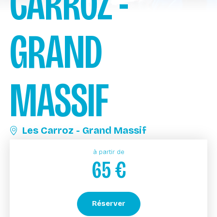
CARROZ -
GRAND
MASSIF
Les Carroz - Grand Massif
à partir de
65
€
Réserver