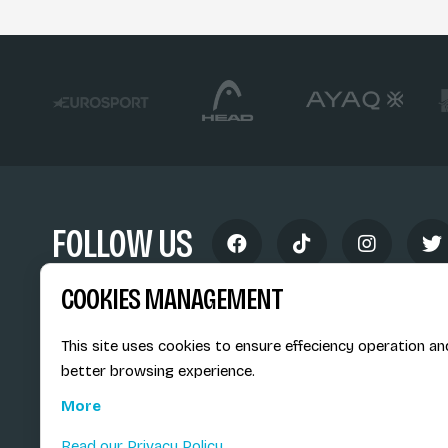
FOLLOW US
COOKIES MANAGEMENT
This site uses cookies to ensure effeciency operation an
better browsing experience.
Siège social du SiMS & des E
More
6, route provinciale - BP 25
73201 Albertville Cedex
Read our Privacy Policy