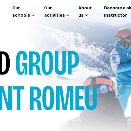
Our
Our
About
Become a sk
schools
activities
us
Instructor
RD
GROUP
NT ROMEU