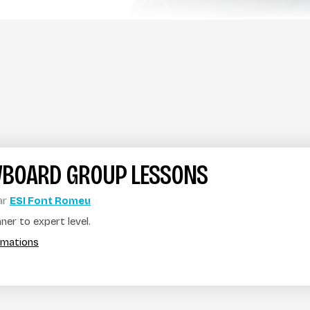
BOARD GROUP LESSONS
ar
ESI Font Romeu
er to expert level.
ormations