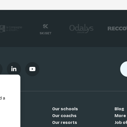
d a
Our schools
Blog
Si
Our coachs
More
Our resorts
Job o