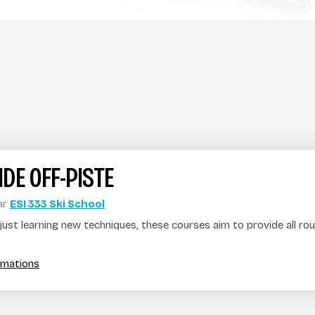
IDE OFF-PISTE
ar
ESI 333 Ski School
ust learning new techniques, these courses aim to provide all rou
ormations