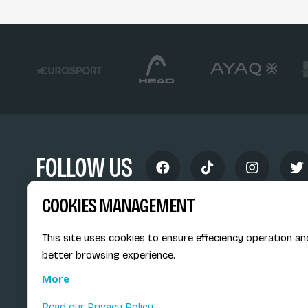
FOLLOW US
COOKIES MANAGEMENT
This site uses cookies to ensure effeciency operation an
better browsing experience.
Siège social du SiMS & des E
More
6, route provinciale - BP 25
73201 Albertville Cedex
Read our Privacy Policy