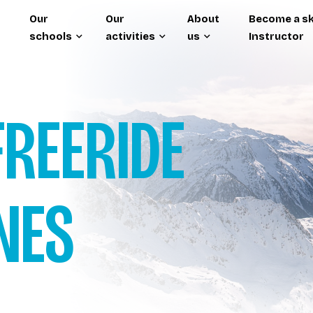
Our
Our
About
Become a sk
schools
activities
us
Instructor
FREERIDE
NES