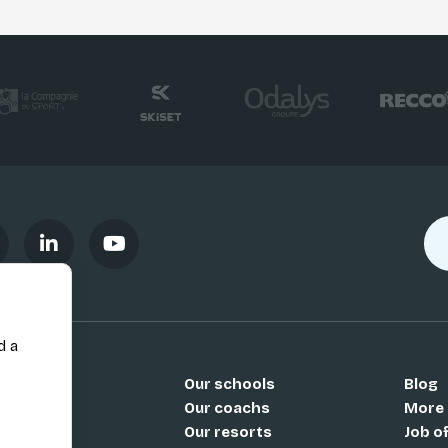
d a
Our schools
Blog
Si
Our coachs
More
Our resorts
Job o