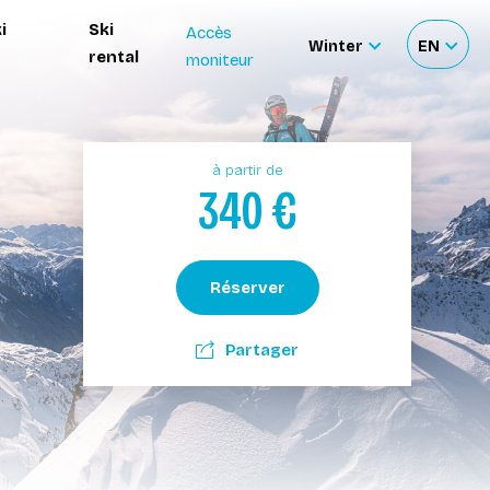
i
Ski
Accès
Winter
EN
rental
moniteur
Sélectionnez
Sélecti
le
votre
site
langue
à partir de
340
€
Réserver
Partager