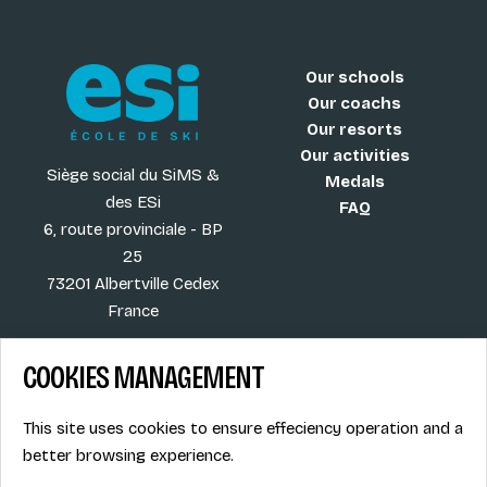
Our schools
Our coachs
Our resorts
Our activities
Siège social du SiMS &
Medals
des ESi
FAQ
6, route provinciale - BP
25
73201 Albertville Cedex
France
COOKIES MANAGEMENT
Blog
Term of sales
This site uses cookies to ensure effeciency operation and a
More
Legal info
better browsing experience.
Job offers
Privacy Policy