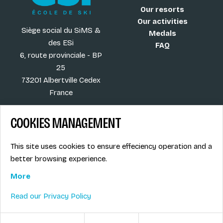
Our resorts
Our activities
Siège social du SiMS &
Medals
des ESi
FAQ
6, route provinciale - BP
25
73201 Albertville Cedex
France
COOKIES MANAGEMENT
Blog
Term of sales
This site uses cookies to ensure effeciency operation and a
More
Legal info
better browsing experience.
Job offers
Privacy Policy
Ski instructors union
More
Ski instructor access
Read our Privacy Policy