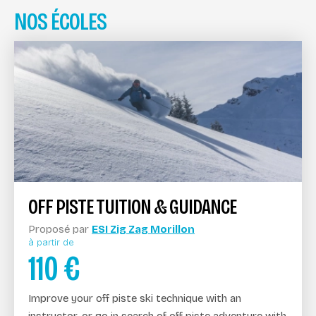
NOS ÉCOLES
OFF PISTE TUITION & GUIDANCE
Proposé par
ESI Zig Zag Morillon
à partir de
110
€
Improve your off piste ski technique with an
instructor, or go in search of off piste adventure with