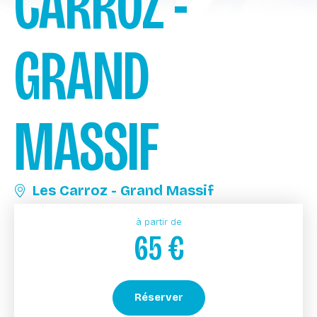
CARROZ -
GRAND
MASSIF
Les Carroz - Grand Massif
à partir de
65
€
Réserver