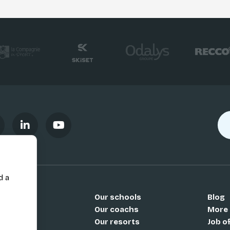
d a
Our schools
Blog
Si
Our coachs
More
Our resorts
Job o