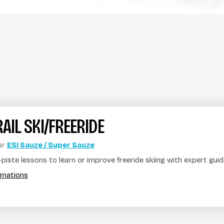
RAIL SKI/FREERIDE
ar
ESI Sauze / Super Sauze
-piste lessons to learn or improve freeride skiing with expert gui
ormations