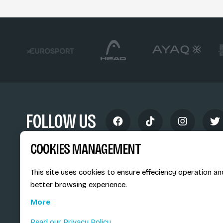
FOLLOW US
COOKIES MANAGEMENT
This site uses cookies to ensure effeciency operation an
better browsing experience.
Siège social du SiMS & des E
More
6, route provinciale - BP 25
73201 Albertville Cedex
Read our Privacy Policy