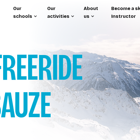
Our
Our
About
Become a sk
schools
activities
us
Instructor
FREERIDE
SAUZE