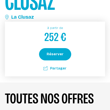
CLUSAZ
La Clusaz
à partir de
252
€
Réserver
Partager
TOUTES NOS OFFRES