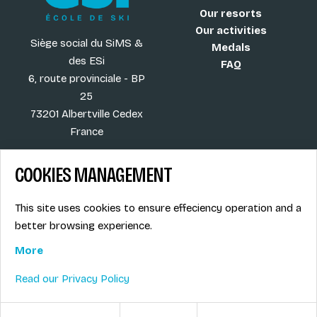
Our resorts
Our activities
Siège social du SiMS &
Medals
des ESi
FAQ
6, route provinciale - BP
25
73201 Albertville Cedex
France
COOKIES MANAGEMENT
Blog
Term of sales
This site uses cookies to ensure effeciency operation and a
More
Legal info
better browsing experience.
Job offers
Privacy Policy
Ski instructors union
More
Ski instructor access
Read our Privacy Policy