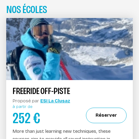
NOS ÉCOLES
FREERIDE OFF-PISTE
Proposé par
ESI La Clusaz
à partir de
252
€
Réserver
More than just learning new techniques, these
courses aim to provide all round instruction in