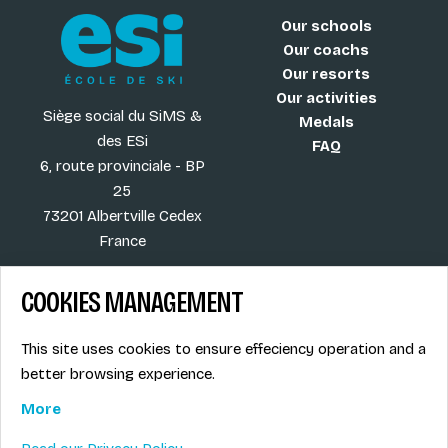
Our schools
Our coachs
Our resorts
Our activities
Siège social du SiMS &
Medals
des ESi
FAQ
6, route provinciale - BP
25
73201 Albertville Cedex
France
COOKIES MANAGEMENT
Blog
Term of sales
This site uses cookies to ensure effeciency operation and a
More
Legal info
better browsing experience.
Job offers
Privacy Policy
Ski instructors union
More
Ski instructor access