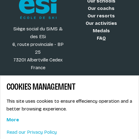
Our schools
Our coachs
Our resorts
Our activities
Siège social du SiMS &
Medals
des ESi
FAQ
6, route provinciale - BP
25
73201 Albertville Cedex
France
COOKIES MANAGEMENT
Blog
Term of sales
This site uses cookies to ensure effeciency operation and a
More
Legal info
better browsing experience.
Job offers
Privacy Policy
Ski instructors union
More
Ski instructor access
Read our Privacy Policy