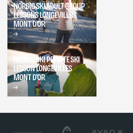
NORDIC SKI ADULT GROUP
LESSONS LONGEVILLES
MONT D'OR
NORDIC SKI PRIVATE SKI
LESSON LONGEVILLES
MONT D'OR