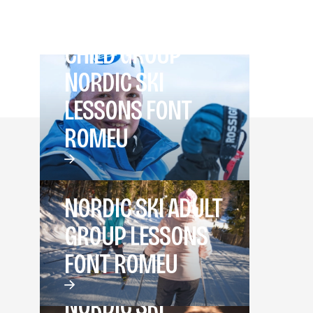
CHILD GROUP
NORDIC SKI
LESSONS FONT
ROMEU
NORDIC SKI ADULT
GROUP LESSONS
FONT ROMEU
NORDIC SKI