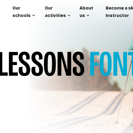
Our
Our
About
Become a sk
schools
activities
us
Instructor
LESSONS
FON