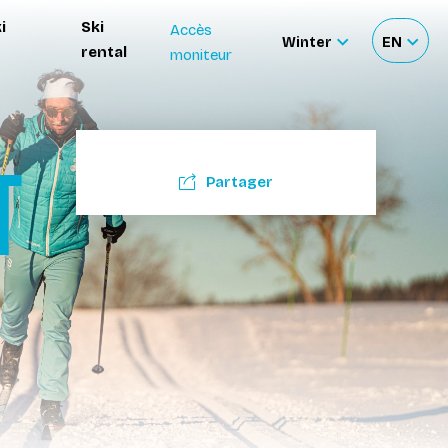
i
Ski
Accès
Winter
EN
rental
moniteur
Sélectionnez
Sélecti
le
votre
site
langue
T
Partager