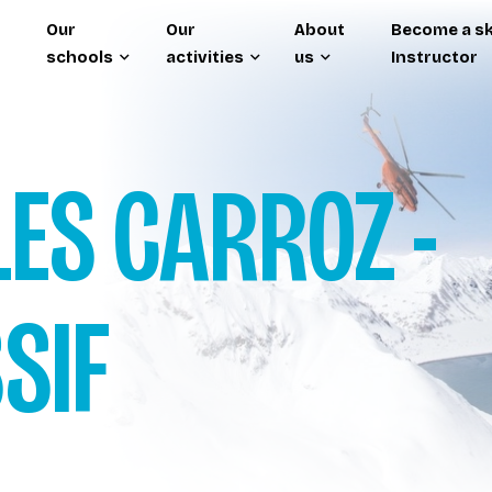
Our
Our
About
Become a sk
schools
activities
us
Instructor
LES CARROZ -
SIF