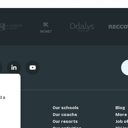
d a
Our schools
Blog
Si
Our coachs
More
Our resorts
Job o