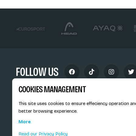
FOLLOW US
COOKIES MANAGEMENT
This site uses cookies to ensure effeciency operation an
better browsing experience.
Siège social du SiMS & des E
More
6, route provinciale - BP 25
73201 Albertville Cedex
Read our Privacy Policy