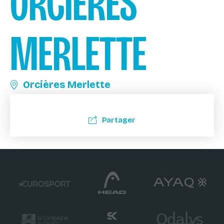
ORCIÈRES
MERLETTE
Orcières Merlette
Partager