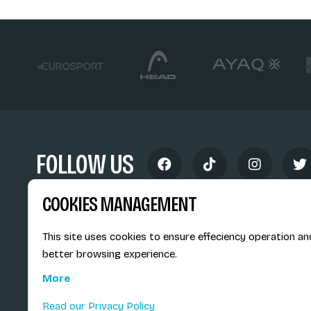
FOLLOW US
COOKIES MANAGEMENT
This site uses cookies to ensure effeciency operation an
better browsing experience.
Siège social du SiMS & des E
More
6, route provinciale - BP 25
73201 Albertville Cedex
Read our Privacy Policy