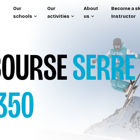
Our
Our
About
Become a sk
schools
activities
us
Instructor
OURSE
SERRE
1350