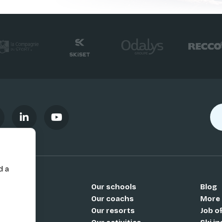
d a
Our schools
Blog
Si
Our coachs
More
Our resorts
Job o