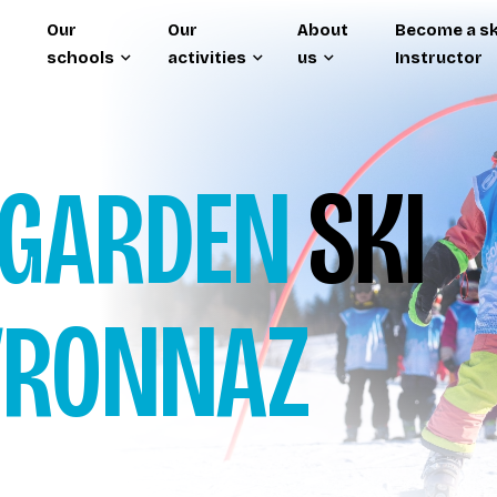
Our
Our
About
Become a sk
schools
activities
us
Instructor
 GARDEN
SKI
VRONNAZ