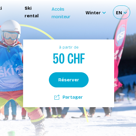
i
Ski
Accès
Winter
EN
rental
moniteur
Sélectionnez
Sélecti
le
votre
site
langue
à partir de
50
CHF
Réserver
Partager