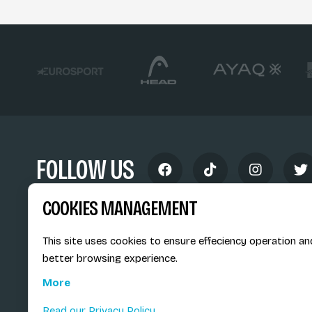
FOLLOW US
COOKIES MANAGEMENT
This site uses cookies to ensure effeciency operation an
better browsing experience.
Siège social du SiMS & des E
More
6, route provinciale - BP 25
73201 Albertville Cedex
Read our Privacy Policy