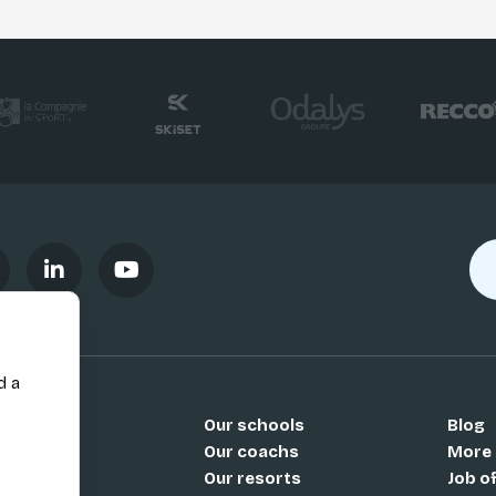
d a
Our schools
Blog
Si
Our coachs
More
Our resorts
Job o