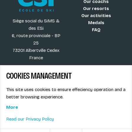
Our coachs
Our resorts
Our activities
Siège social du SiMS &
Medals
des ESi
FAQ
6, route provinciale - BP
25
73201 Albertville Cedex
France
COOKIES MANAGEMENT
Blog
Term of sales
This site uses cookies to ensure effeciency operation and a
More
Legal info
better browsing experience.
Job offers
Privacy Policy
Ski instructors union
More
Ski instructor access
Read our Privacy Policy